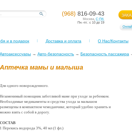
(968)
816-09-43
ЗАКА
Москва
,
С-Пб.
Пн.-пт.: с 10 до 19
Онлай
бя и в подарок
Доставка и оплата
О Нас/Контакты
Автоаксессуары
→
Авто-безопасность
→
Безопасность пассажира
Аптечка мамы и малыша
Для одного новорожденного.
Незаменимый помощник заботливой маме при уходе за ребенком.
Необходимые медикаменты и средства ухода за малышом
размещены в компактном чемоданчике, который удобно хранить и
можно взять с собой в дорогу.
СОСТАВ
1 Перекись водорода 3%, 40 мл (1 фл.)