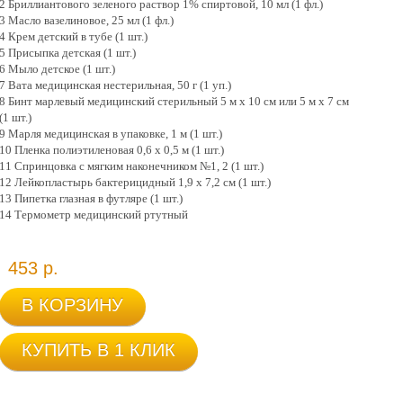
2 Бриллиантового зеленого раствор 1% спиртовой, 10 мл (1 фл.)
3 Масло вазелиновое, 25 мл (1 фл.)
4 Крем детский в тубе (1 шт.)
5 Присыпка детская (1 шт.)
6 Мыло детское (1 шт.)
7 Вата медицинская нестерильная, 50 г (1 уп.)
8 Бинт марлевый медицинский стерильный 5 м х 10 см или 5 м x 7 см
(1 шт.)
9 Марля медицинская в упаковке, 1 м (1 шт.)
10 Пленка полиэтиленовая 0,6 х 0,5 м (1 шт.)
11 Спринцовка с мягким наконечником №1, 2 (1 шт.)
12 Лейкопластырь бактерицидный 1,9 х 7,2 см (1 шт.)
13 Пипетка глазная в футляре (1 шт.)
14 Термометр медицинский ртутный
453 р.
В КОРЗИНУ
КУПИТЬ В 1 КЛИК