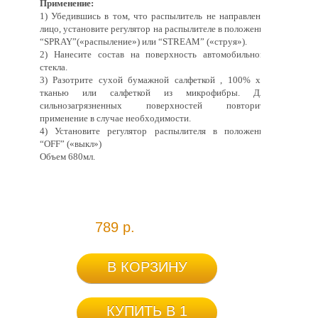
Применение:
1) Убедившись в том, что распылитель не направлен в
лицо, установите регулятор на распылителе в положение
“SPRAY”(«распыление») или “STREAM” («струя»).
2) Нанесите состав на поверхность автомобильного
стекла.
3) Разотрите сухой бумажной салфеткой , 100% х/б
тканью или салфеткой из микрофибры. Для
сильнозагрязненных поверхностей повторите
применение в случае необходимости.
4) Установите регулятор распылителя в положение
“OFF” («выкл»)
Объем 680мл.
789 р.
В КОРЗИНУ
КУПИТЬ В 1