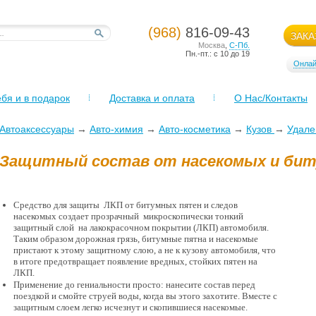
(968)
816-09-43
ЗАКА
Москва
,
С-Пб.
Пн.-пт.: с 10 до 19
Онлай
бя и в подарок
Доставка и оплата
О Нас/Контакты
Автоаксессуары
→
Авто-химия
→
Авто-косметика
→
Кузов
→
Удале
Защитный состав от насекомых и бит
Средство для защиты ЛКП от битумных пятен и следов
насекомых создает прозрачный микроскопически тонкий
защитный слой на лакокрасочном покрытии (ЛКП) автомобиля.
Таким образом дорожная грязь, битумные пятна и насекомые
пристают к этому защитному слою, а не к кузову автомобиля, что
в итоге предотвращает появление вредных, стойких пятен на
ЛКП.
Применение до гениальности просто: нанесите состав перед
поездкой и смойте струей воды, когда вы этого захотите. Вместе с
защитным слоем легко исчезнут и скопившиеся насекомые.