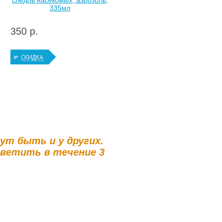
следов насекомых, аэрозоль,
335мл
350 р.
гут быть и у других.
тветить в течение 3