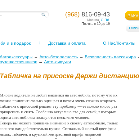
(968)
816-09-43
ЗАКА
Москва
,
С-Пб.
Пн.-пт.: с 10 до 19
Онлай
бя и в подарок
Доставка и оплата
О Нас/Контакты
Автоаксессуары
→
Авто-безопасность
→
Безопасность пассажира
путешественников
→
Авто-липучки
Табличка на присоске Держи дистанци
Многие водители не любят наклейки на автомобиль, потому что их
можно приклеить только один раз и потом очень сложно оторвать.
Табличка с присоской решает эту проблему — ее можно много раз
прикрепить и снять. Особенно актуально это для семей, в которых
одним автомобилем пользуются несколько человек.
Теперь вы можете привлечь внимание к своему автомобилю, только
если это вам действительно нужно. Сигнальный желтый цвет фона
наших табличек и крупный контрастный шрифт надписей