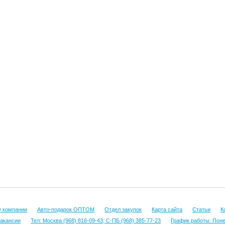
 компании
Авто-подарок ОПТОМ
Отдел закупок
Карта сайта
Статьи
К
акансии
Тел: Москва (968) 816-09-43; С-ПБ (968) 385-77-23
График работы: Понед