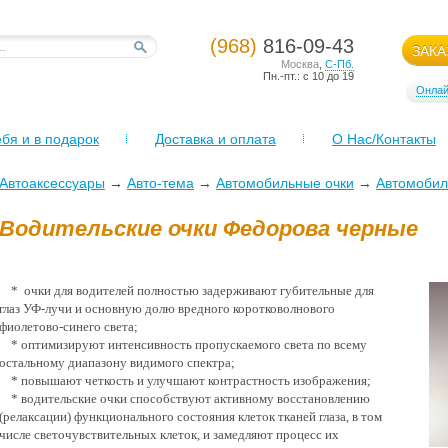
(968)
816-09-43
ЗАКА
Москва
,
С-Пб.
Пн.-пт.: с 10 до 19
Онлай
бя и в подарок
Доставка и оплата
О Нас/Контакты
Автоаксессуары
→
Авто-тема
→
Автомобильные очки
→
Автомобил
Водительские очки Федорова черные
* очки для водителей полностью задерживают губительные для
глаз УФ-лучи и основную долю вредного коротковолнового
фиолетово-синего света;
* оптимизируют интенсивность пропускаемого света по всему
остальному диапазону видимого спектра;
* повышают четкость и улучшают контрастность изображения;
* водительские очки способствуют активному восстановлению
(релаксации) функционального состояния клеток тканей глаза, в том
числе светочувствительных клеток, и замедляют процесс их