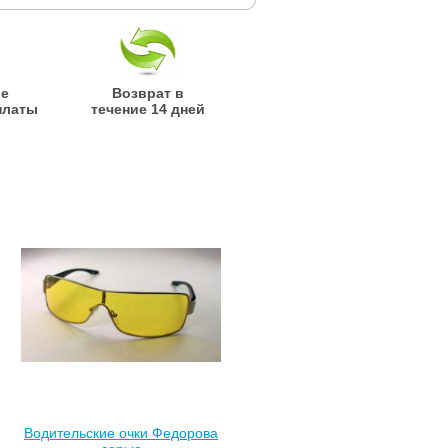
ые
Возврат в
платы
течение 14 дней
Водительские очки Федорова