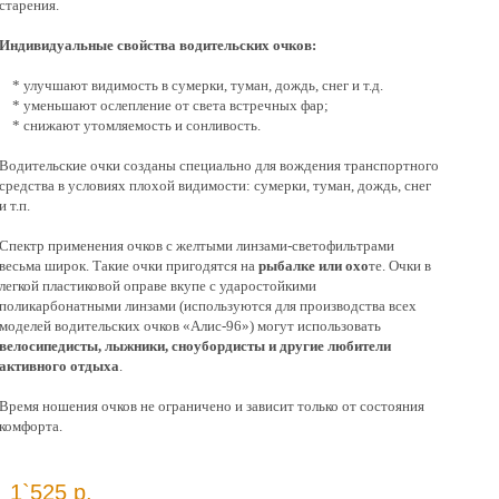
старения.
Индивидуальные свойства водительских очков:
* улучшают видимость в сумерки, туман, дождь, снег и т.д.
* уменьшают ослепление от света встречных фар;
* снижают утомляемость и сонливость.
Водительские очки созданы специально для вождения транспортного
средства в условиях плохой видимости: сумерки, туман, дождь, снег
и т.п.
Спектр применения очков с желтыми линзами-светофильтрами
весьма широк. Такие очки пригодятся на
рыбалке или охо
те. Очки в
легкой пластиковой оправе вкупе с ударостойкими
поликарбонатными линзами (используются для производства всех
моделей водительских очков «Алис-96») могут использовать
велосипедисты, лыжники, сноубордисты и другие любители
активного отдыха
.
Время ношения очков не ограничено и зависит только от состояния
комфорта.
1`525 р.