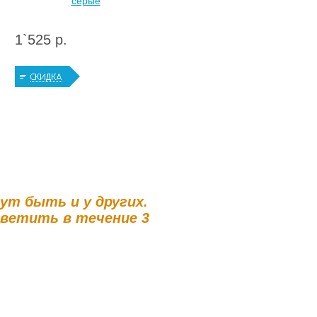
серые
1`525 р.
гут быть и у других.
тветить в течение 3