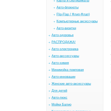
Карты и сертификаты
Авто-блокноты
Flip-Flap ( Флип-Флап)
Компьютерные аксессуары
Авто-визитки
Авто-здоровье
РАСПРОДАЖА!
Авто-электроника
Авто-акссессуары
Авто-химия
Минимойка помповая
Авто-инновации
Женские авто-аксессуары
Для детей
Авто-люкс
Мойки Балио