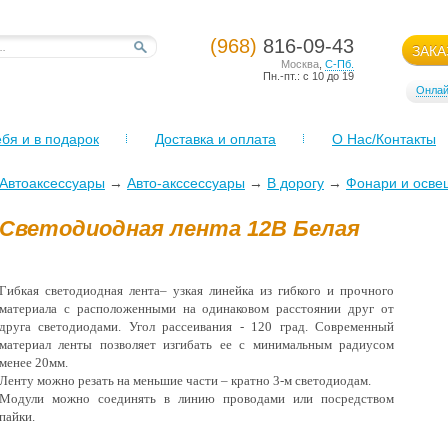
(968)
816-09-43
ЗАКА
Москва
,
С-Пб.
Пн.-пт.: с 10 до 19
Онлай
бя и в подарок
Доставка и оплата
О Нас/Контакты
Автоаксессуары
→
Авто-акссессуары
→
В дорогу
→
Фонари и осве
Светодиодная лента 12В Белая
Гибкая светодиодная лента– узкая линейка из гибкого и прочного
материала с расположенными на одинаковом расстоянии друг от
друга светодиодами. Угол рассеивания - 120 град. Современный
материал ленты позволяет изгибать ее с минимальным радиусом
менее 20мм.
Ленту можно резать на меньшие части – кратно 3-м светодиодам.
Модули можно соединять в линию проводами или посредством
пайки.