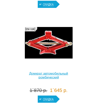
Домкрат автомобильный
ромбический
1`870 р.
1`645 р.