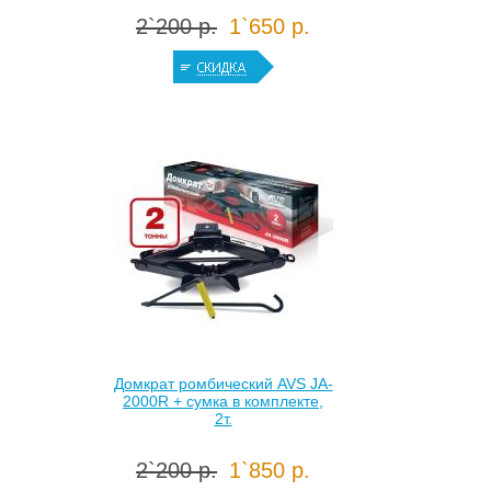
2`200 р.
1`650 р.
Домкрат ромбический AVS JA-
2000R + сумка в комплекте,
2т.
2`200 р.
1`850 р.