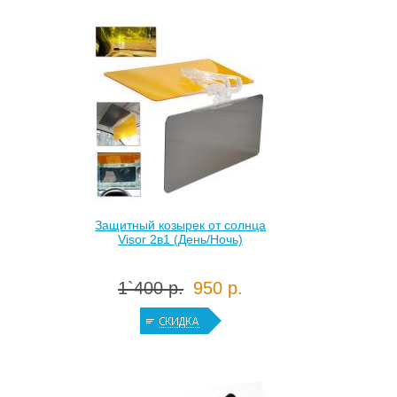
Защитный козырек от солнца
Visor 2в1 (День/Ночь)
1`400 р.
950 р.