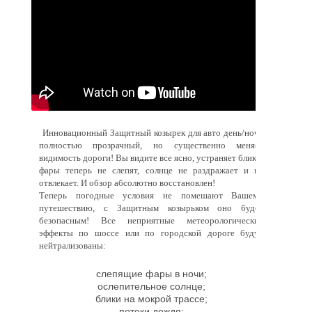
Инновационный Защитный козырек для авто день/ночь
полностью прозрачный, но существенно меняет
видимость дороги! Вы видите все ясно, устраняет блики,
фары теперь не слепят, солнце не раздражает и не
отвлекает. И обзор абсолютно восстановлен!
Теперь погодные условия не помешают Вашему
путешествию, с Защитным козырьком оно будет
безопасным! Все неприятные метеорологические
эффекты по шоссе или по городской дороге будут
нейтрализованы:
слепящие фары в ночи;
ослепительное солнце;
блики на мокрой трассе;
потеки дождя;