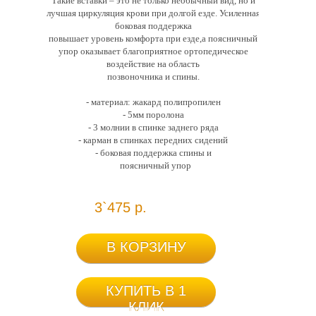
Такие вставки – это не только необычный вид, но и
лучшая циркуляция крови при долгой езде. Усиленная
боковая поддержка
повышает уровень комфорта при езде,а поясничный
упор оказывает благоприятное ортопедическое
воздействие на область
позвоночника и спины.
- материал: жакард полипропилен
- 5мм поролона
- 3 молнии в спинке заднего ряда
- карман в спинках передних сидений
- боковая поддержка спины и
поясничный упор
3`475 р.
В КОРЗИНУ
КУПИТЬ В 1
КЛИК