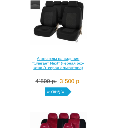
Авточехлы на сидения
"Элегант Next" (черная эко-
кожа /т. серая алькантара)
4`500 р.
3`500 р.