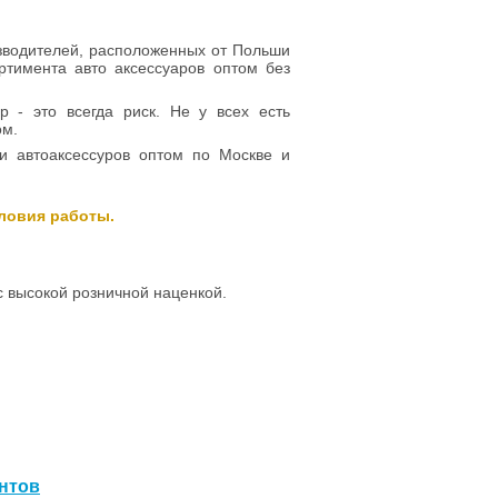
зводителей, расположенных от Польши
ртимента авто аксессуаров оптом без
 - это всегда риск. Не у всех есть
ом.
и автоаксессуров оптом по Москве и
словия работы.
с высокой розничной наценкой.
нтов