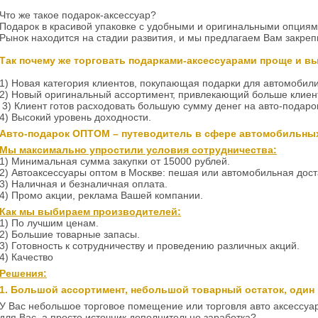
Что же такое подарок-аксессуар?
Подарок в красивой упаковке с удобными и оригинальными опция
Рынок находится на стадии развития, и мы предлагаем Вам закреп
Так почему же торговать подарками-аксессуарами проще и в
1) Новая категория клиентов, покупающая подарки для автомобили
2) Новый оригинальный ассортимент, привлекающий больше клиен
3) Клиент готов расходовать большую сумму денег на авто-подарок
4) Высокий уровень доходности.
Авто-подарок ОПТОМ – путеводитель в сфере автомобильных
Мы максимально упростили условия сотрудничества:
1) Минимальная сумма закупки от 15000 рублей.
2) Автоаксессуары оптом в Москве: пешая или автомобильная дост
3) Наличная и безналичная оплата.
4) Промо акции, реклама Вашей компании.
Как мы выбираем производителей:
1) По лучшим ценам.
2) Большие товарные запасы.
3) Готовность к сотрудничеству и проведению различных акций.
4) Качество
Решения:
1. Большой ассортимент, небольшой товарный остаток, один
У Вас небольшое торговое помещение или торговля авто аксессу
для Вас, а просто источник дополнительно заработка?