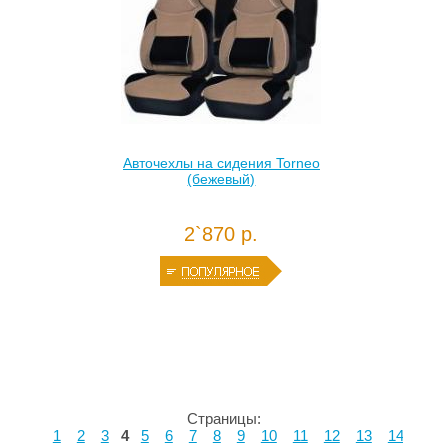
Авточехлы на сидения Torneo
(бежевый)
2`870 р.
Страницы:
1
2
3
4
5
6
7
8
9
10
11
12
13
14