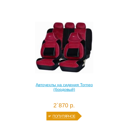
Авточехлы на сидения Torneo
(бордовый)
2`870 р.