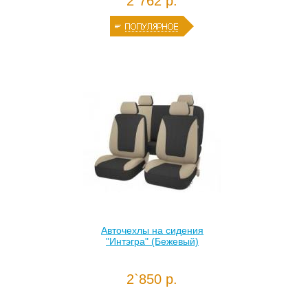
2`762 р.
Авточехлы на сидения
"Интэгра" (Бежевый)
2`850 р.