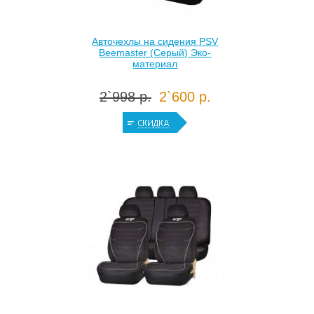
Авточехлы на сидения PSV
Beemaster (Серый) Эко-
материал
2`998 р.
2`600 р.